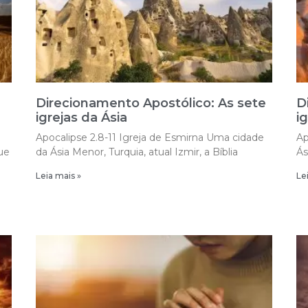
Direcionamento Apostólico: As sete
D
igrejas da Ásia
i
Apocalipse 2.8-11 Igreja de Esmirna Uma cidade
Ap
ue
da Ásia Menor, Turquia, atual Izmir, a Bíblia
Ás
Leia mais »
Le