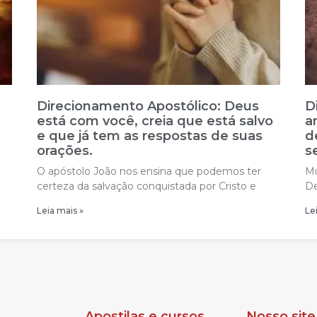
Direcionamento Apostólico: Deus
D
está com você, creia que está salvo
a
e que já tem as respostas de suas
d
orações.
s
O apóstolo João nos ensina que podemos ter
Mu
certeza da salvação conquistada por Cristo e
De
Leia mais »
Le
Apostilas e cursos
Nosso site