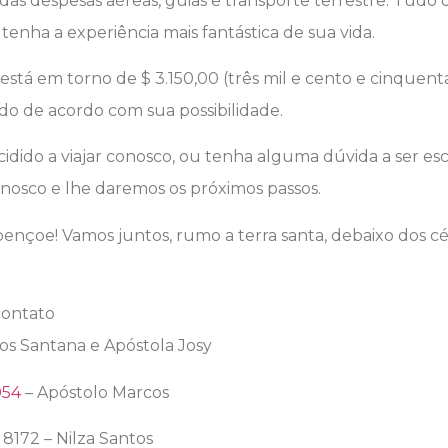
das despesas aéreas, guias e transporte terrestre. Tudo d
tenha a experiência mais fantástica de sua vida.
está em torno de $ 3.150,00 (três mil e cento e cinquent
ido de acordo com sua possibilidade.
cidido a viajar conosco, ou tenha alguma dúvida a ser esc
nosco e lhe daremos os próximos passos.
ençoe! Vamos juntos, rumo a terra santa, debaixo dos c
contato
os Santana e Apóstola Josy
054
– Apóstolo Marcos
 8172 – Nilza Santos