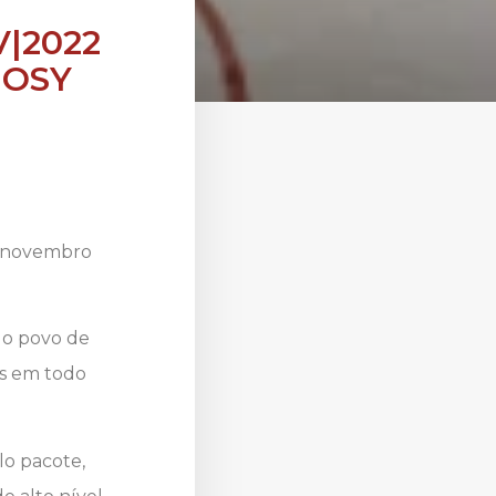
V|2022
JOSY
de novembro
do povo de
us em todo
lo pacote,