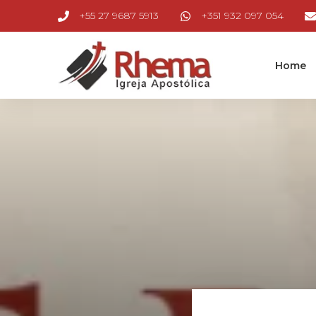
+55 27 9687 5913
+351 932 097 054
Home