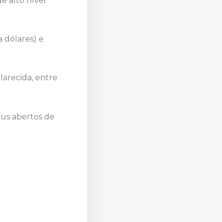
e alto nível
a dólares) e
larecida, entre
éus abertos de