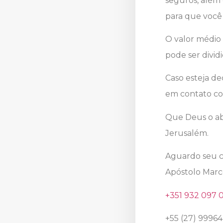
seguros, além 
para que você 
O valor médio 
pode ser divid
Caso esteja de
em contato co
Que Deus o ab
Jerusalém.
Aguardo seu 
Apóstolo Marc
+351 932 097 
+55 (27) 99964