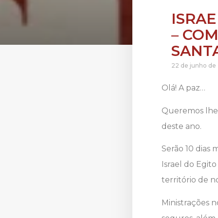
ISRAE
– COM
SANT
22 de junho de
Olá! A paz…
Queremos lhe 
deste ano.
Serão 10 dias
Israel do Egit
território de no
Ministrações n